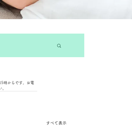
は5時からです。お電
い。
すべて表示