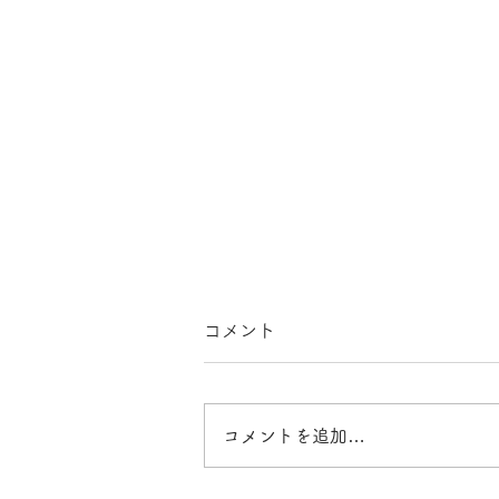
夏季休診のお知らせ
コメント
8月15日土曜から19日水曜まで休
診とさせていただきます。ご迷惑
をおかけいたしますがよろしくお
コメントを追加…
願いいたします。8月20日木曜か
ら通常の診療となります。