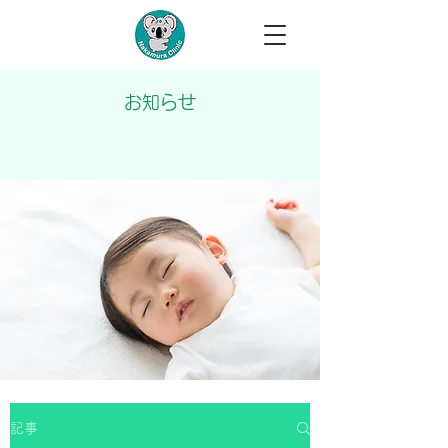
医療法人柏翠会
中村耳鼻咽喉科
​​・アレルギー科
お知らせ
記事