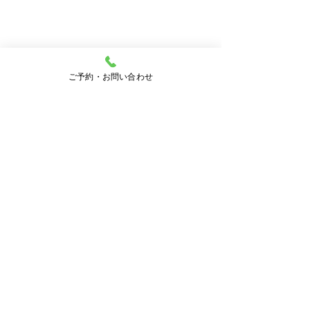
ご予約・お問い合わせ
土曜日の受付終了時間
オンライン資格確
ついて
5月16日より10月3日まで
コメント
土曜日の受付終了時間を
マイナンバーカード
12時30分とさせていただ
オンライン資格確認
きます。ご迷惑をおかけい
しています。 受診
コメントを追加…
たしますがよろしくお願い
剤情報、特定健診情
いたします。
の他必要な診療情報
得・活用して診療を
す。 ご来院時には
医療法人柏翠会 中村耳鼻咽喉科
愛知県春日井市
ンバーカードをお持
愛知県春日井市春見町43
さい。
​TEL ：
0568-89-4187