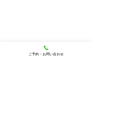
ご予約・お問い合わせ
土曜日の受付終了時間
オンライン資格確
ついて
5月16日より10月3日まで
コメント
土曜日の受付終了時間を
マイナンバーカード
12時30分とさせていただ
オンライン資格確認
きます。ご迷惑をおかけい
しています。 受診
コメントを追加…
たしますがよろしくお願い
剤情報、特定健診情
いたします。
の他必要な診療情報
得・活用して診療を