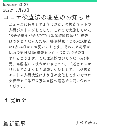
kawasemi0129
2022年1月23日
コロナ検査法の変更のお知らせ
ニュースにありますようにコロナの検査キットの
入荷がストップしました。これまで実施していた
15分で結果がでるPCR（等温核酸増幅法）検査
はできなくなったため、唾液採取によるPCR検査
に1月24日から変更いたします。そのため結果が
採取の翌日以降(検査センターの都合で延びま
す）となります。また唾液採取ができない方(幼
児、高齢者）は検査ができません。ご迷惑をおか
けしますがよろしくお願いいたします。迅速検査
キットの入荷状況により日々変化しますのでコロ
ナ検査をご希望の方は当院へ電話でお問い合わせ
ください。
すべて表示
最新記事