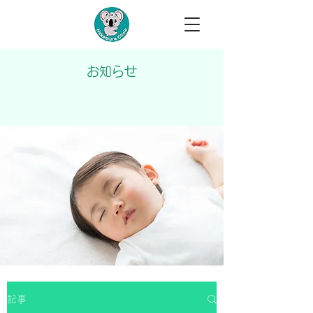
医療法人柏翠会
中村耳鼻咽喉科
​​・アレルギー科
お知らせ
記事