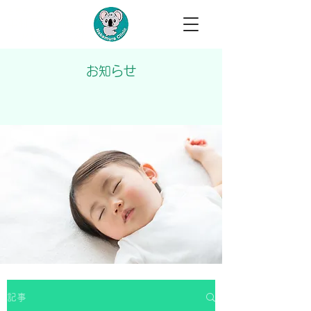
医療法人柏翠会
中村耳鼻咽喉科
​​・アレルギー科
お知らせ
記事